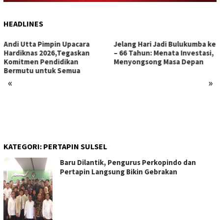
HEADLINES
Andi Utta Pimpin Upacara
Jelang Hari Jadi Bulukumba ke
Hardiknas 2026,Tegaskan
– 66 Tahun: Menata Investasi,
Komitmen Pendidikan
Menyongsong Masa Depan
Bermutu untuk Semua
«
»
KATEGORI:
PERTAPIN SULSEL
Baru Dilantik, Pengurus Perkopindo dan
Pertapin Langsung Bikin Gebrakan