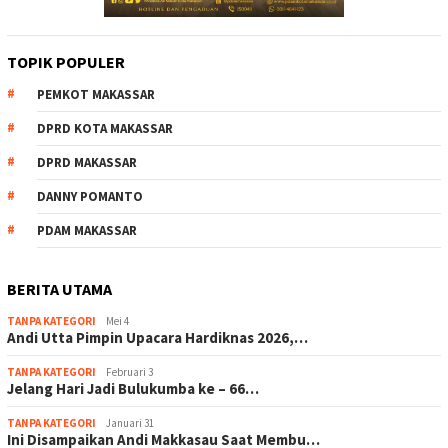
TOPIK POPULER
PEMKOT MAKASSAR
DPRD KOTA MAKASSAR
DPRD MAKASSAR
DANNY POMANTO
PDAM MAKASSAR
BERITA UTAMA
TANPA KATEGORI
Mei 4
Andi Utta Pimpin Upacara Hardiknas 2026,…
TANPA KATEGORI
Februari 3
Jelang Hari Jadi Bulukumba ke – 66…
TANPA KATEGORI
Januari 31
Ini Disampaikan Andi Makkasau Saat Membu…