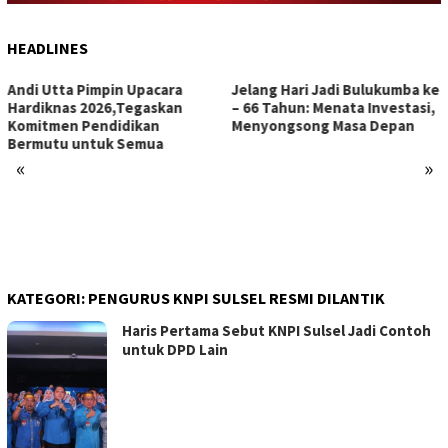
HEADLINES
Andi Utta Pimpin Upacara
Jelang Hari Jadi Bulukumba ke
Hardiknas 2026,Tegaskan
– 66 Tahun: Menata Investasi,
Komitmen Pendidikan
Menyongsong Masa Depan
Bermutu untuk Semua
«
»
KATEGORI:
PENGURUS KNPI SULSEL RESMI DILANTIK
Haris Pertama Sebut KNPI Sulsel Jadi Contoh
untuk DPD Lain