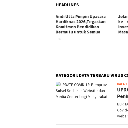
HEADLINES
i Utta Pimpin Upacara
Jelang Hari Jadi Bulukumba
Ini 
diknas 2026,Tegaskan
ke – 66 Tahun: Menata
Makk
mitmen Pendidikan
Investasi, Menyongsong
Pors
rmutu untuk Semua
Masa Depan
«
KATEGORI:
DATA TERBARU VIRUS 
DATA T
UPDA
Peni
BERIT
Covid-
websi