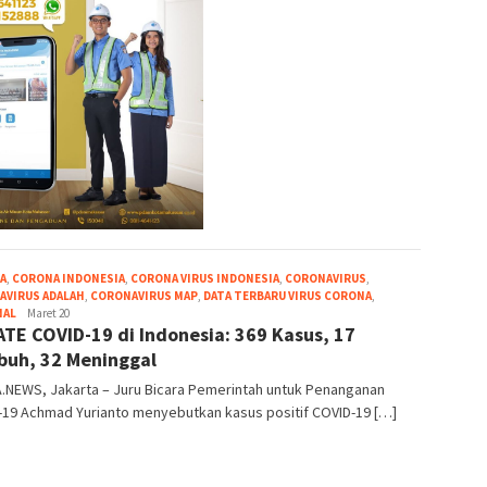
A
,
CORONA INDONESIA
,
CORONA VIRUS INDONESIA
,
CORONAVIRUS
,
AVIRUS ADALAH
,
CORONAVIRUS MAP
,
DATA TERBARU VIRUS CORONA
,
root
NAL
Maret 20
TE COVID-19 di Indonesia: 369 Kasus, 17
uh, 32 Meninggal
.NEWS, Jakarta – Juru Bicara Pemerintah untuk Penanganan
-19 Achmad Yurianto menyebutkan kasus positif COVID-19 […]