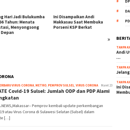
DP
DA
Disampaikan Andi
PD
asau Saat Membuka
eni KSP Berkat
»
BERIT
TANPA K
54 Personel Polres
KSP Be
Andi U
Bulukumba Naik Pangkat, 3
Zikir 
…
Diantaranya Naik Kompol
Sambu
TANPA K
Jelang
CORONA
TANPA K
root
ERBARU VIRUS CORONA
,
METRO
,
PEMPROV SULSEL
,
VIRUS CORONA
Maret 23
Ini Di
TE Covid-19 Sulsel: Jumlah ODP dan PDP Alami
Memb
ngkatan
A.NEWS,Makassar– Pemprov kembali update perkembangan
scatter
19 atau Virus Corona di Sulawesi Selatan (Sulsel) dalam
maxwin 
te […]
pola ru