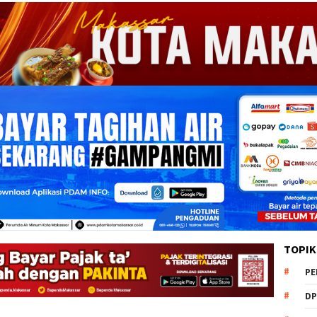
TOPIK
PE
DP