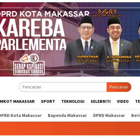
Pencarian
EMKOT MAKASSAR
SPORT
TEKNOLOGI
SELEBRITI
VIDEO
T
DPRD Kota Makassar
Bapenda Makassar
DPRD Makassar
Ber