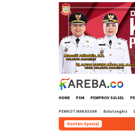
Loncat
ke
konten
HOME
PSM
PEMPROV SULSEL
P
PEMKOT MAKASSAR
Bulutangkis
Konten Spesial