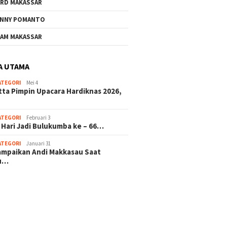
RD MAKASSAR
NNY POMANTO
Andi Utta Pimpin Upacara
Jelang 
AM MAKASSAR
Hardiknas 2026,Tegaskan
ke – 66
Komitmen Pendidikan
Investa
Bermutu untuk Semua
Masa D
A UTAMA
ATEGORI
Mei 4
rkat Bulukumba Gelar
tta Pimpin Upacara Hardiknas 2026,
dan Doa Bersama
t Tahun Baru
ATEGORI
Februari 3
 Hari Jadi Bulukumba ke – 66…
ATEGORI
Januari 31
sampaikan Andi Makkasau Saat
u…
 hitam mahjong rekomendasi
slot online
mus slot gacor