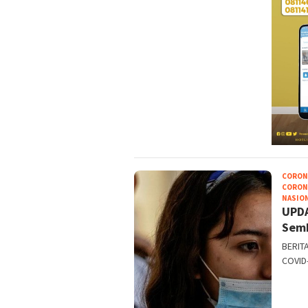
CORON
CORON
NASIO
UPDA
Semb
BERITA
COVID