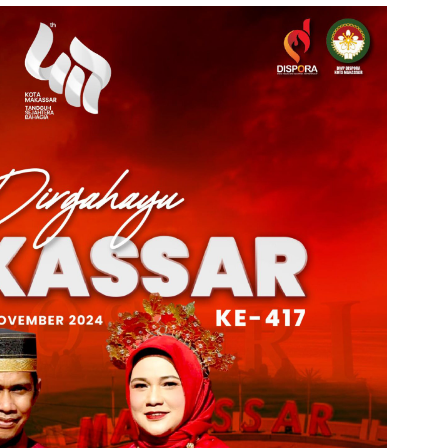
admin s
situs ju
bonus s
pakar p
prediks