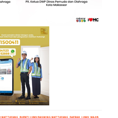
N MATTAYANG
,
BUPATI LUWU BASMING MATTAYANG
,
DAERAH
,
LUWU
,
WAJIB