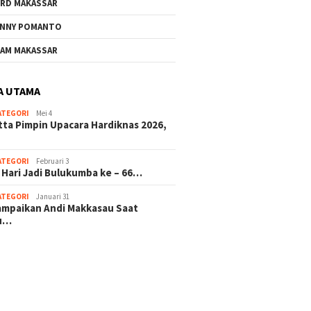
RD MAKASSAR
NNY POMANTO
Andi Utta Pimpin Upacara
Jelang 
AM MAKASSAR
Hardiknas 2026,Tegaskan
ke – 66
Komitmen Pendidikan
Investa
Bermutu untuk Semua
Masa D
A UTAMA
ATEGORI
Mei 4
rkat Bulukumba Gelar
tta Pimpin Upacara Hardiknas 2026,
dan Doa Bersama
t Tahun Baru
ATEGORI
Februari 3
 Hari Jadi Bulukumba ke – 66…
ATEGORI
Januari 31
sampaikan Andi Makkasau Saat
u…
 hitam mahjong rekomendasi
slot online
mus slot gacor