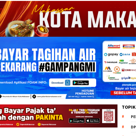
TOPIK
PE
DP