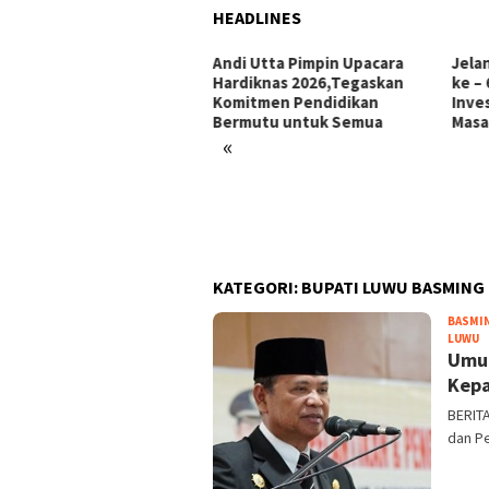
HEADLINES
i Utta Pimpin Upacara
Jelang Hari Jadi Bulukumba
Ini 
diknas 2026,Tegaskan
ke – 66 Tahun: Menata
Makk
mitmen Pendidikan
Investasi, Menyongsong
Pors
rmutu untuk Semua
Masa Depan
«
KATEGORI:
BUPATI LUWU BASMING
BASMI
ro
LUWU
Umum
Kepa
BERIT
dan Pe