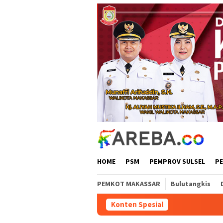
Loncat
ke
konten
HOME
PSM
PEMPROV SULSEL
P
PEMKOT MAKASSAR
Bulutangkis
Konten Spesial