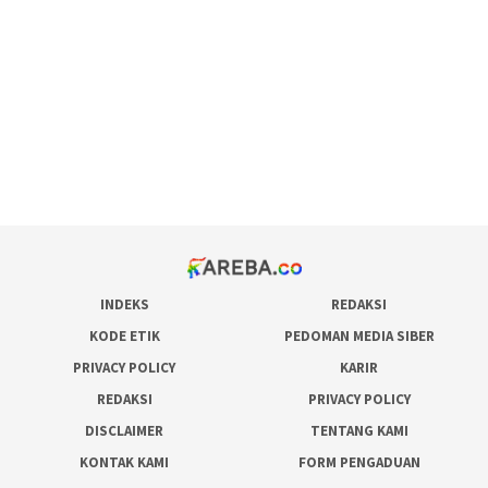
maxwin slot online
pola rumus slot gacor
admin slot gacor
situs judi online
bonus scatter hitam mahjong
pakar pola gacor slot online
prediksi juara taruhan bola
INDEKS
REDAKSI
KODE ETIK
PEDOMAN MEDIA SIBER
PRIVACY POLICY
KARIR
REDAKSI
PRIVACY POLICY
DISCLAIMER
TENTANG KAMI
KONTAK KAMI
FORM PENGADUAN