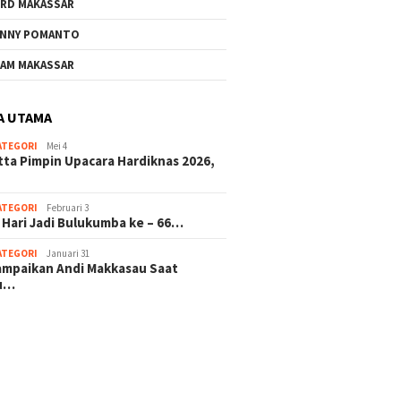
RD MAKASSAR
NNY POMANTO
Andi Utta Pimpin Upacara
Jelang 
AM MAKASSAR
Hardiknas 2026,Tegaskan
ke – 66
Komitmen Pendidikan
Investa
Bermutu untuk Semua
Masa D
A UTAMA
ATEGORI
Mei 4
rkat Bulukumba Gelar
tta Pimpin Upacara Hardiknas 2026,
dan Doa Bersama
t Tahun Baru
ATEGORI
Februari 3
 Hari Jadi Bulukumba ke – 66…
ATEGORI
Januari 31
sampaikan Andi Makkasau Saat
u…
 hitam mahjong rekomendasi
slot online
mus slot gacor