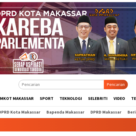
Pencarian
EMKOT MAKASSAR
SPORT
TEKNOLOGI
SELEBRITI
VIDEO
T
DPRD Kota Makassar
Bapenda Makassar
DPRD Makassar
Ber