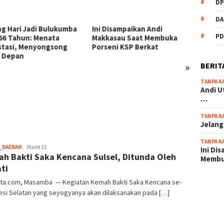
DP
DA
Disampaikan Andi
PD
asau Saat Membuka
eni KSP Berkat
»
BERIT
TANPA K
54 Personel Polres
KSP Be
Andi U
Bulukumba Naik Pangkat, 3
Zikir 
…
Diantaranya Naik Kompol
Sambu
TANPA K
Jelang
TANPA K
root
_DAERAH
Maret 15
Ini Di
h Bakti Saka Kencana Sulsel, Ditunda Oleh
Memb
ti
ta.com, Masamba — Kegiatan Kemah Bakti Saka Kencana se-
scatter
esi Selatan yang seyogyanya akan dilaksanakan pada […]
maxwin 
pola ru