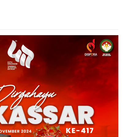
admin s
situs ju
bonus s
pakar p
prediks