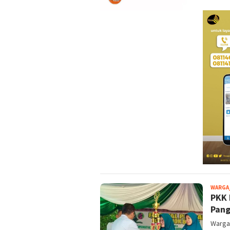
WARGA
PKK 
Pang
Warga