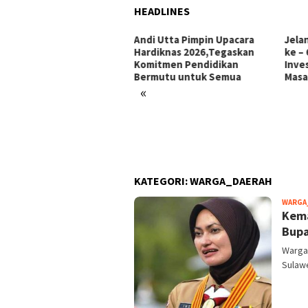
HEADLINES
i Utta Pimpin Upacara
Jelang Hari Jadi Bulukumba
Ini 
diknas 2026,Tegaskan
ke – 66 Tahun: Menata
Makk
mitmen Pendidikan
Investasi, Menyongsong
Pors
rmutu untuk Semua
Masa Depan
«
KATEGORI:
WARGA_DAERAH
WARGA
Kema
Bupa
Warga
Sulaw