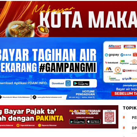
TOPIK
PE
DP