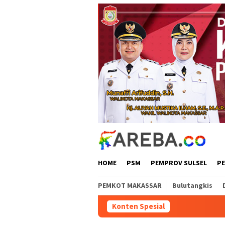
Loncat
ke
konten
HOME
PSM
PEMPROV SULSEL
P
PEMKOT MAKASSAR
Bulutangkis
Konten Spesial