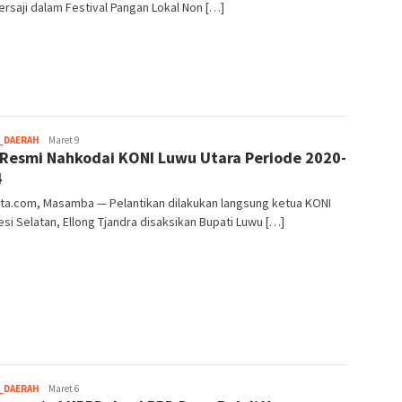
tersaji dalam Festival Pangan Lokal Non […]
root
_DAERAH
Maret 9
Resmi Nahkodai KONI Luwu Utara Periode 2020-
4
ta.com, Masamba — Pelantikan dilakukan langsung ketua KONI
si Selatan, Ellong Tjandra disaksikan Bupati Luwu […]
root
_DAERAH
Maret 6