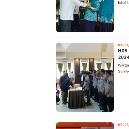
lokal 
WARGA
HDS 
202
Warga
Sulawe
WARGA