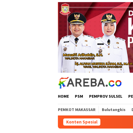
Loncat
ke
konten
HOME
PSM
PEMPROV SULSEL
P
PEMKOT MAKASSAR
Bulutangkis
Konten Spesial