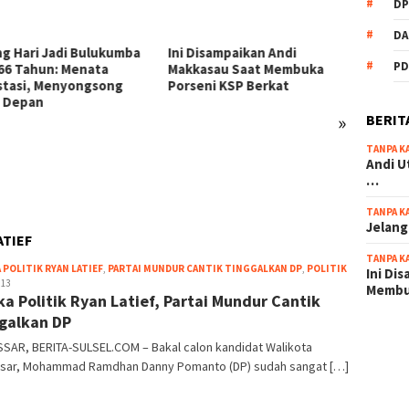
DP
DA
Disampaikan Andi
PD
asau Saat Membuka
eni KSP Berkat
»
BERIT
TANPA K
54 Personel Polres
KSP Be
Andi U
Bulukumba Naik Pangkat, 3
Zikir 
…
Diantaranya Naik Kompol
Sambu
TANPA K
Jelang
ATIEF
TANPA K
root
 POLITIK RYAN LATIEF
,
PARTAI MUNDUR CANTIK TINGGALKAN DP
,
POLITIK
Ini Di
 13
Memb
ka Politik Ryan Latief, Partai Mundur Cantik
galkan DP
scatter
SAR, BERITA-SULSEL.COM – Bakal calon kandidat Walikota
maxwin 
sar, Mohammad Ramdhan Danny Pomanto (DP) sudah sangat […]
pola ru