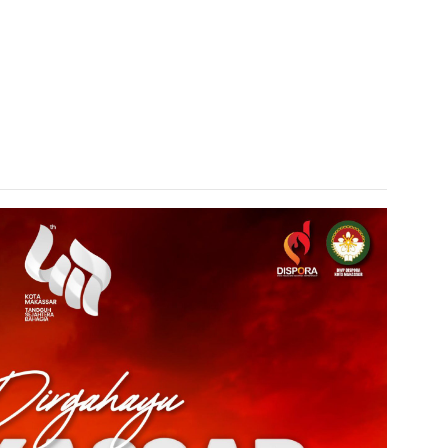
admin s
situs ju
bonus s
pakar p
prediks