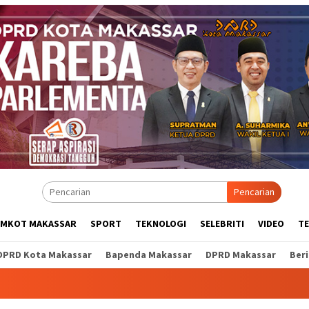
Pencarian
EMKOT MAKASSAR
SPORT
TEKNOLOGI
SELEBRITI
VIDEO
T
DPRD Kota Makassar
Bapenda Makassar
DPRD Makassar
Ber