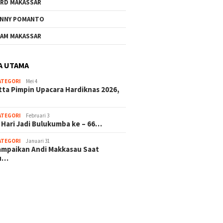
RD MAKASSAR
NNY POMANTO
Andi Utta Pimpin Upacara
Jelang 
AM MAKASSAR
Hardiknas 2026,Tegaskan
ke – 66
Komitmen Pendidikan
Investa
Bermutu untuk Semua
Masa D
A UTAMA
ATEGORI
Mei 4
rkat Bulukumba Gelar
tta Pimpin Upacara Hardiknas 2026,
dan Doa Bersama
t Tahun Baru
ATEGORI
Februari 3
 Hari Jadi Bulukumba ke – 66…
ATEGORI
Januari 31
sampaikan Andi Makkasau Saat
u…
 hitam mahjong rekomendasi
slot online
mus slot gacor