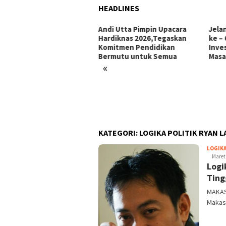
HEADLINES
i Utta Pimpin Upacara
Jelang Hari Jadi Bulukumba
Ini 
diknas 2026,Tegaskan
ke – 66 Tahun: Menata
Makk
mitmen Pendidikan
Investasi, Menyongsong
Pors
rmutu untuk Semua
Masa Depan
«
KATEGORI:
LOGIKA POLITIK RYAN L
LOGIKA
Maret
Logi
Ting
MAKAS
Makas