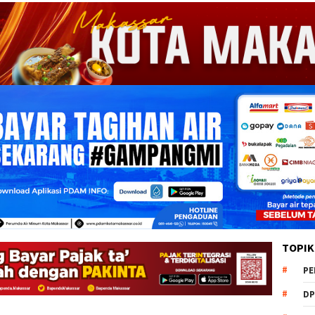
TOPIK
PE
DP