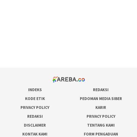
maxwin slot online
pola rumus slot gacor
admin slot gacor
situs judi online
bonus scatter hitam mahjong
pakar pola gacor slot online
prediksi juara taruhan bola
INDEKS
REDAKSI
KODE ETIK
PEDOMAN MEDIA SIBER
PRIVACY POLICY
KARIR
REDAKSI
PRIVACY POLICY
DISCLAIMER
TENTANG KAMI
KONTAK KAMI
FORM PENGADUAN