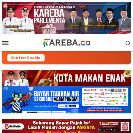
Loncat
ke
konten
Menu
Mobile
Konten Spesial