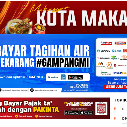
TOPIK
PE
DP