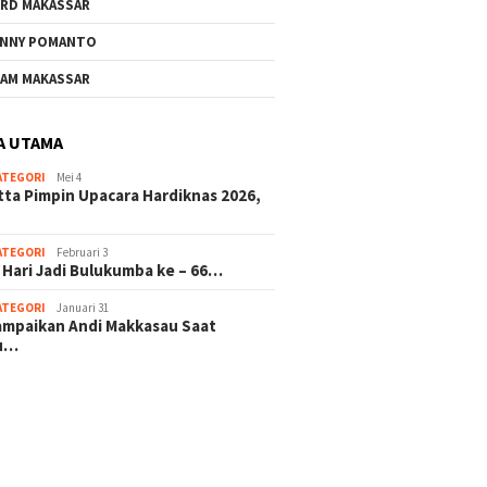
RD MAKASSAR
NNY POMANTO
Andi Utta Pimpin Upacara
Jelang 
AM MAKASSAR
Hardiknas 2026,Tegaskan
ke – 66
Komitmen Pendidikan
Investa
Bermutu untuk Semua
Masa D
A UTAMA
ATEGORI
Mei 4
rkat Bulukumba Gelar
tta Pimpin Upacara Hardiknas 2026,
dan Doa Bersama
t Tahun Baru
ATEGORI
Februari 3
 Hari Jadi Bulukumba ke – 66…
ATEGORI
Januari 31
sampaikan Andi Makkasau Saat
u…
 hitam mahjong rekomendasi
slot online
mus slot gacor