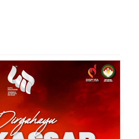
admin s
situs ju
bonus s
pakar p
prediks