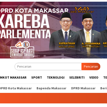
Pencarian
EMKOT MAKASSAR
SPORT
TEKNOLOGI
SELEBRITI
VIDEO
T
DPRD Kota Makassar
Bapenda Makassar
DPRD Makassar
Ber