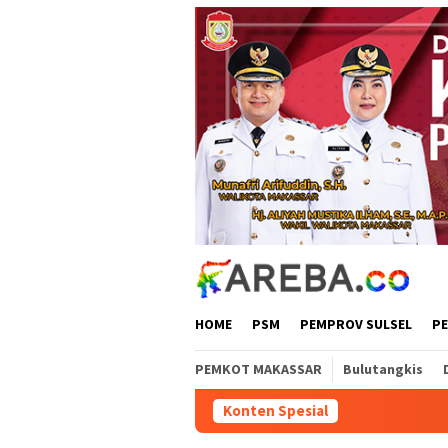
Loncat
ke
konten
HOME
PSM
PEMPROV SULSEL
P
PEMKOT MAKASSAR
Bulutangkis
Konten Spesial