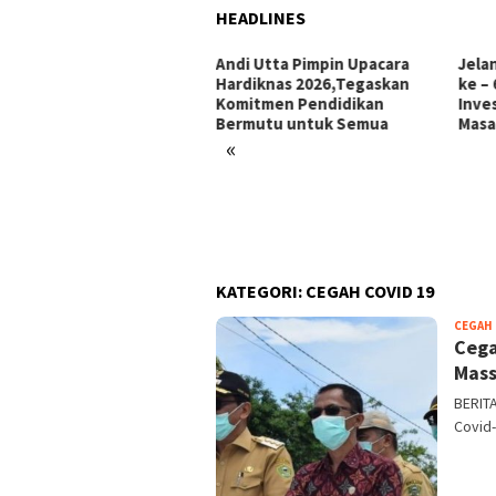
HEADLINES
i Utta Pimpin Upacara
Jelang Hari Jadi Bulukumba
Ini 
diknas 2026,Tegaskan
ke – 66 Tahun: Menata
Makk
mitmen Pendidikan
Investasi, Menyongsong
Pors
rmutu untuk Semua
Masa Depan
«
KATEGORI:
CEGAH COVID 19
CEGAH 
Cega
Mass
BERIT
Covid