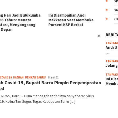
DP
DA
Disampaikan Andi
PD
asau Saat Membuka
eni KSP Berkat
»
BERIT
TANPA K
54 Personel Polres
KSP Be
Andi U
Bulukumba Naik Pangkat, 3
Zikir 
…
Diantaranya Naik Kompol
Sambu
TANPA K
Jelang
TANPA K
root
COVID 19
,
DAERAH
,
PEMKAB BARRU
Maret 31
Ini Di
h Covid-19, Bupati Barru Pimpin Penyemprotan
Memb
al
A.NEWS, Barru – Guna mencegah terjadinya penyebaran virus
scatter
-19, Ketua Tim Gugus Tugas Kabupaten Barru […]
maxwin 
pola ru