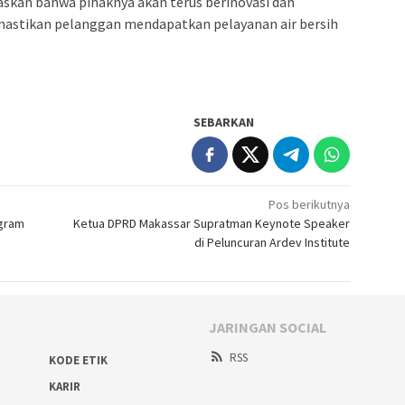
skan bahwa pihaknya akan terus berinovasi dan
astikan pelanggan mendapatkan pelayanan air bersih
SEBARKAN
Pos berikutnya
ogram
Ketua DPRD Makassar Supratman Keynote Speaker
di Peluncuran Ardev Institute
JARINGAN SOCIAL
RSS
KODE ETIK
KARIR