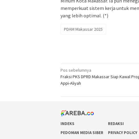
Minum Kota Makassar. Ia pun menega
memperkuat sistem kerja untuk mem
yang lebih optimal. (*)
PDAM Makassar 2025
Navigasi
Pos sebelumnya
Fraksi PKS DPRD Makassar Siap Kawal Pr
pos
Appi-Aliyah
INDEKS
REDAKSI
PEDOMAN MEDIA SIBER
PRIVACY POLICY