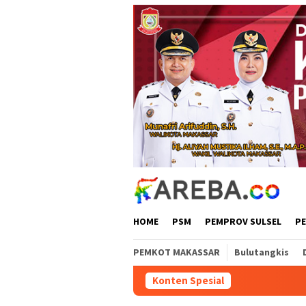
Loncat
ke
konten
HOME
PSM
PEMPROV SULSEL
P
PEMKOT MAKASSAR
Bulutangkis
Konten Spesial