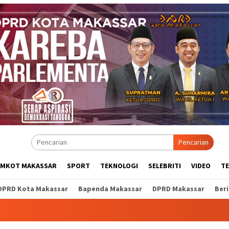
Pencarian
EMKOT MAKASSAR
SPORT
TEKNOLOGI
SELEBRITI
VIDEO
T
DPRD Kota Makassar
Bapenda Makassar
DPRD Makassar
Ber