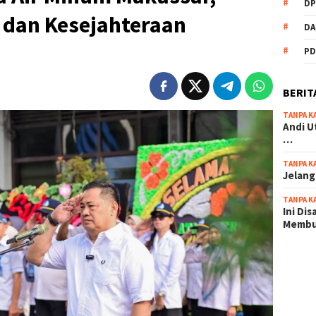
DP
 dan Kesejahteraan
DA
PD
BERIT
TANPA K
Andi U
…
TANPA K
Jelang
TANPA K
Ini Di
Memb
scatter
maxwin 
pola ru