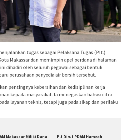
admin s
situs ju
bonus s
pakar p
prediks
njalankan tugas sebagai Pelaksana Tugas (Plt.)
Kota Makassar dan memimpin apel perdana di halaman
ini dihadiri oleh seluruh pegawai sebagai bentuk
aru perusahaan penyedia air bersih tersebut.
n pentingnya kebersihan dan kedisiplinan kerja
anan kepada masyarakat. Ia menegaskan bahwa citra
da layanan teknis, tetapi juga pada sikap dan perilaku
AM Makassar Miliki Dana
Plt Dirut PDAM Hamzah