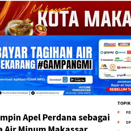
TOPIK
PE
pin Apel Perdana sebagai
DP
a Air Minum Makassar,