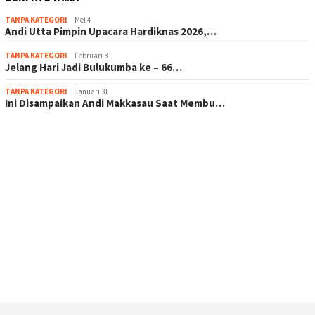
TANPA KATEGORI
Mei 4
Andi Utta Pimpin Upacara Hardiknas 2026,…
TANPA KATEGORI
Februari 3
Jelang Hari Jadi Bulukumba ke – 66…
TANPA KATEGORI
Januari 31
Ini Disampaikan Andi Makkasau Saat Membu…
scatter hitam mahjong rekomendasi
maxwin slot online
pola rumus slot gacor
admin slot gacor
situs judi online
bonus scatter hitam mahjong
pakar pola gacor slot online
prediksi juara taruhan bola