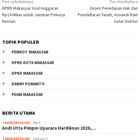
Navigasi
Pos sebelumnya
Pos berikutnya
DPRD Makassar Usul Anggaran
Dirjen Penetapan Hak dan
pos
Rp14 Miliar untuk Jaminan Pekerja
Pendaftaran Tanah, Asnaedi Raih
Rentan
Gelar Doktor
TOPIK POPULER
PEMKOT MAKASSAR
DPRD KOTA MAKASSAR
DPRD MAKASSAR
DANNY POMANTO
PDAM MAKASSAR
BERITA UTAMA
TANPA KATEGORI
Mei 4
Andi Utta Pimpin Upacara Hardiknas 2026,…
TANPA KATEGORI
Februari 3