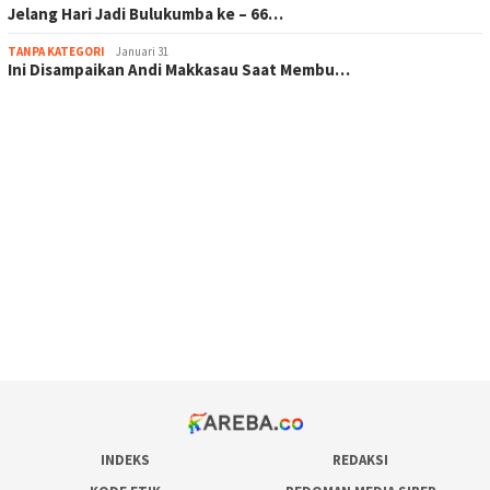
Jelang Hari Jadi Bulukumba ke – 66…
TANPA KATEGORI
Januari 31
Ini Disampaikan Andi Makkasau Saat Membu…
scatter hitam mahjong rekomendasi
maxwin slot online
pola rumus slot gacor
admin slot gacor
situs judi online
bonus scatter hitam mahjong
pakar pola gacor slot online
prediksi juara taruhan bola
INDEKS
REDAKSI