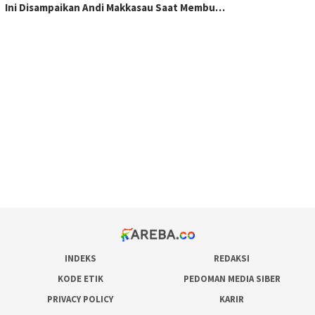
Ini Disampaikan Andi Makkasau Saat Membu…
scatter hitam mahjong rekomendasi
maxwin slot online
pola rumus slot gacor
admin slot gacor
situs judi online
bonus scatter hitam mahjong
pakar pola gacor slot online
prediksi juara taruhan bola
INDEKS
REDAKSI
KODE ETIK
PEDOMAN MEDIA SIBER
PRIVACY POLICY
KARIR