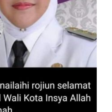
admin s
situs ju
bonus s
pakar p
prediks