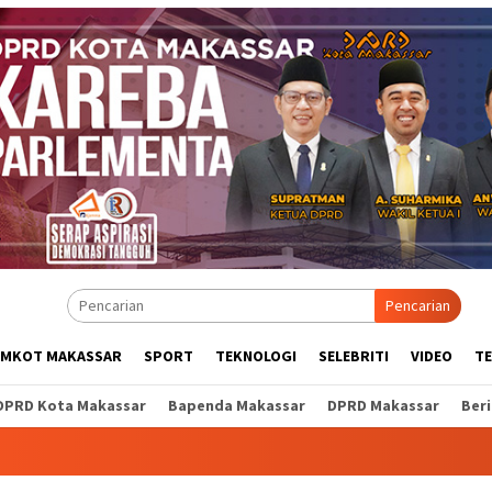
Pencarian
EMKOT MAKASSAR
SPORT
TEKNOLOGI
SELEBRITI
VIDEO
T
DPRD Kota Makassar
Bapenda Makassar
DPRD Makassar
Ber