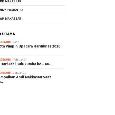
RD MAKASSAR
NNY POMANTO
AM MAKASSAR
A UTAMA
ATEGORI
Mei 4
tta Pimpin Upacara Hardiknas 2026,
ATEGORI
Februari 3
 Hari Jadi Bulukumba ke – 66…
ATEGORI
Januari 31
sampaikan Andi Makkasau Saat
u…
 hitam mahjong rekomendasi
slot online
mus slot gacor