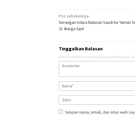
Navigasi
Pos sebelumnya
Serangan Udara Balasan Saudi ke Yaman 
pos
31 Warga Sipil
Tinggalkan Balasan
Alamat email Anda tidak akan dipublikasikan.
Ru
Simpan nama, email, dan situs web say