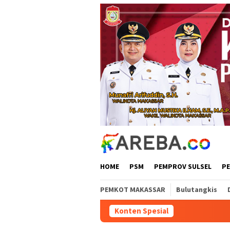
Loncat
ke
konten
HOME
PSM
PEMPROV SULSEL
P
PEMKOT MAKASSAR
Bulutangkis
Konten Spesial