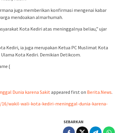
rmana juga memberikan konfirmasi mengenai kabar
p warga mendoakan almarhumah.
yarakat Kota Kediri atas meninggalnya beliau,” ujar
Kota Kediri, ia juga merupakan Ketua PC Muslimat Kota
 Ulama Kota Kediri. Demikian Detikcom.
ame {
inggal Dunia karena Sakit
appeared first on
Berita.News
.
2/16/wakil-wali-kota-kediri-meninggal-dunia-karena-
SEBARKAN