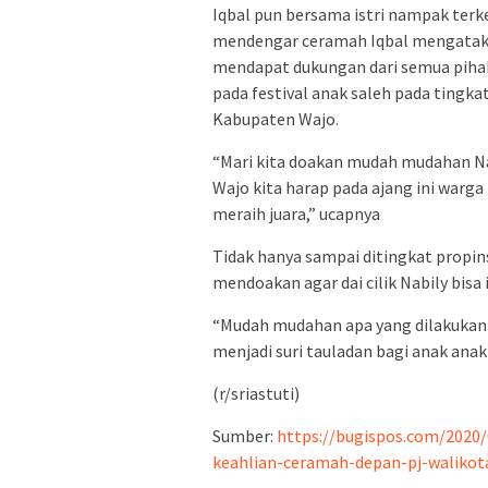
Iqbal pun bersama istri nampak ter
mendengar ceramah Iqbal mengatakan
mendapat dukungan dari semua pihak
pada festival anak saleh pada tingka
Kabupaten Wajo.
“Mari kita doakan mudah mudahan Nab
Wajo kita harap pada ajang ini war
meraih juara,” ucapnya
Tidak hanya sampai ditingkat propi
mendoakan agar dai cilik Nabily bisa 
“Mudah mudahan apa yang dilakukan
menjadi suri tauladan bagi anak anak 
(r/sriastuti)
Sumber:
https://bugispos.com/2020/
keahlian-ceramah-depan-pj-walikot