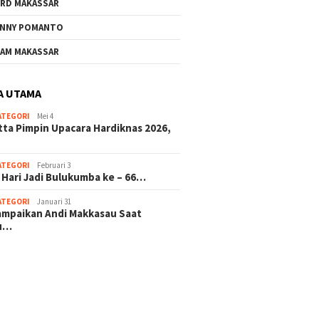
RD MAKASSAR
NNY POMANTO
AM MAKASSAR
A UTAMA
ATEGORI
Mei 4
tta Pimpin Upacara Hardiknas 2026,
ATEGORI
Februari 3
 Hari Jadi Bulukumba ke – 66…
ATEGORI
Januari 31
sampaikan Andi Makkasau Saat
u…
 hitam mahjong rekomendasi
slot online
mus slot gacor