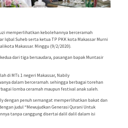
admin s
situs ju
bonus s
pakar p
prediks
Fauzi memperlihatkan kebolehannya berceramah
ar Iqbal Suheb serta ketua TP PKK kota Makassar Murni
alikota Makassar. Minggu (9/2/2020).
kedua dari tiga bersaudara, pasangan bapak Muntasir
ah di MTs 1 negeri Makassar, Nabily
wanya dalam berceramah. sehingga berbagai torehan
erbagai lomba ceramah maupun festival anak saleh.
y dengan penuh semangat memperlihatkan bakat dan
ngan judul “Mewujudkan Generasi Qurani Untuk
ya tanpa canggung disertai dalil dalil dalam isi