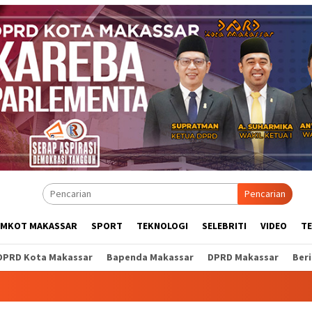
Pencarian
EMKOT MAKASSAR
SPORT
TEKNOLOGI
SELEBRITI
VIDEO
T
DPRD Kota Makassar
Bapenda Makassar
DPRD Makassar
Ber