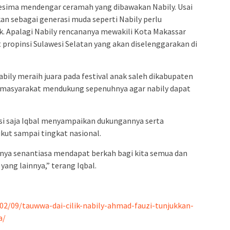
kesima mendengar ceramah yang dibawakan Nabily. Usai
 sebagai generasi muda seperti Nabily perlu
. Apalagi Nabily rencananya mewakili Kota Makassar
t propinsi Sulawesi Selatan yang akan diselenggarakan di
ily meraih juara pada festival anak saleh dikabupaten
ga masyarakat mendukung sepenuhnya agar nabily dapat
nsi saja Iqbal menyampaikan dukungannya serta
ikut sampai tingkat nasional.
nya senantiasa mendapat berkah bagi kita semua dan
yang lainnya,” terang Iqbal.
02/09/tauwwa-dai-cilik-nabily-ahmad-fauzi-tunjukkan-
a/