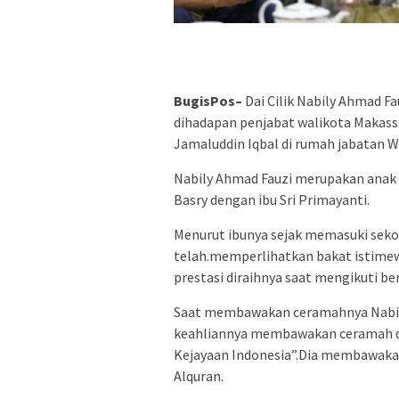
BugisPos–
Dai Cilik Nabily Ahmad 
dihadapan penjabat walikota Makass
Jamaluddin Iqbal di rumah jabatan W
Nabily Ahmad Fauzi merupakan anak 
Basry dengan ibu Sri Primayanti.
Menurut ibunya sejak memasuki sekol
telah.memperlihatkan bakat istime
prestasi diraihnya saat mengikuti b
Saat membawakan ceramahnya Nabil
keahliannya membawakan ceramah de
Kejayaan Indonesia”.Dia membawakann
Alquran.