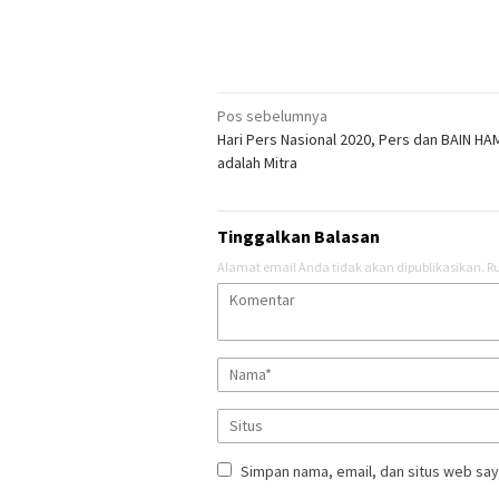
Navigasi
Pos sebelumnya
Hari Pers Nasional 2020, Pers dan BAIN HAM
pos
adalah Mitra
Tinggalkan Balasan
Alamat email Anda tidak akan dipublikasikan.
Ru
Simpan nama, email, dan situs web say