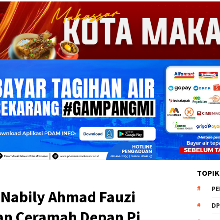
TOPIK
PE
 Nabily Ahmad Fauzi
DP
an Ceramah Depan Pj