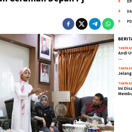
DP
DA
PD
BERIT
TANPA K
Andi U
…
TANPA K
Jelang
TANPA K
Ini Di
Memb
scatter
maxwin 
pola ru