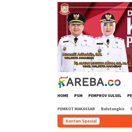
Loncat
ke
konten
HOME
PSM
PEMPROV SULSEL
P
PEMKOT MAKASSAR
Bulutangkis
Konten Spesial