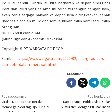
Polri itu sendiri. Untuk itu kita berharap ke depan sinergitas
Pers dan Polri yang selama ini telah terbangun dengan baik,
akan terus terjaga bahkan ke depan bisa ditingkatkan, sebab
Indonesia adalah milik kita semua bukan milik kami atau milik
orang lain.
DR. H. Abdul Wahid, MA
(Muballigh dan Akademisi Makassar)
Copyright ©
PT. WARGATA DOT COM
Sumber:
https://www.wargata.com/2020/02/sinergitas-pers-
dan-polri-dalam-merawat.html
SEBARKAN
Navigasi
Pos sebelumnya
Pos berikutnya
Viral di Medsos saat Beraksi
Kabid Humas Polda Sulsel Gelar
pos
Membegal Seorang Ojol, Pria Ini
Silaturahmi dengan Puluhan Insan