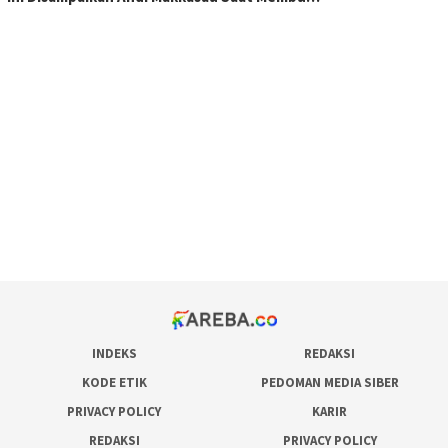
scatter hitam mahjong rekomendasi
maxwin slot online
pola rumus slot gacor
admin slot gacor
situs judi online
bonus scatter hitam mahjong
pakar pola gacor slot online
prediksi juara taruhan bola
INDEKS
REDAKSI
KODE ETIK
PEDOMAN MEDIA SIBER
PRIVACY POLICY
KARIR
REDAKSI
PRIVACY POLICY