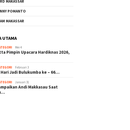
RD MAKASSAR
NNY POMANTO
AM MAKASSAR
A UTAMA
ATEGORI
Mei 4
tta Pimpin Upacara Hardiknas 2026,
ATEGORI
Februari 3
 Hari Jadi Bulukumba ke – 66…
ATEGORI
Januari 31
sampaikan Andi Makkasau Saat
u…
 hitam mahjong rekomendasi
slot online
mus slot gacor