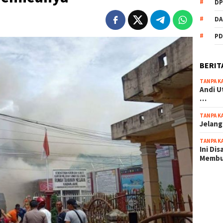
DP
DA
PD
BERIT
TANPA K
Andi U
…
TANPA K
Jelang
TANPA K
Ini Di
Memb
scatter
maxwin 
pola ru