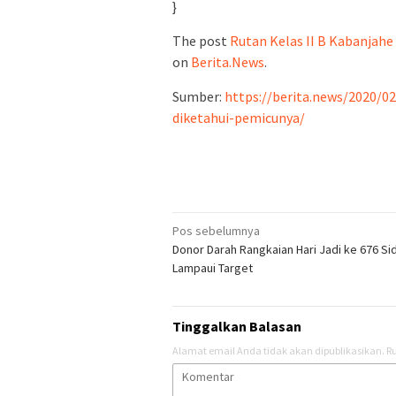
}
The post
Rutan Kelas II B Kabanjah
on
Berita.News
.
Sumber:
https://berita.news/2020/0
diketahui-pemicunya/
Navigasi
Pos sebelumnya
Donor Darah Rangkaian Hari Jadi ke 676 Si
pos
Lampaui Target
Tinggalkan Balasan
Alamat email Anda tidak akan dipublikasikan.
Ru