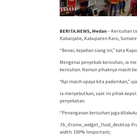
BERITA.NEWS, Medan
– Kericuhan t
Kabanjahe, Kabupaten Karo, Sumater
“Benar, kejadian siang ini,” kata Ka
Mengenai penyebab kericuhan, ia men
kericuhan. Namun pihaknya masih b
“Api masih upaya kita padamkan,” uja
Ia menyebutkan, saat ini pihak kepol
penyekatan.
“Penanganan kericuhan juga dilakuka
.fb_iframe_widget_fluid_desktop ifr
width: 100% !important;