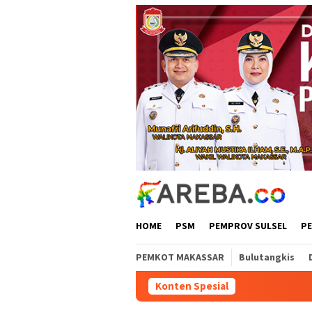
Loncat
ke
konten
HOME
PSM
PEMPROV SULSEL
P
PEMKOT MAKASSAR
Bulutangkis
Konten Spesial