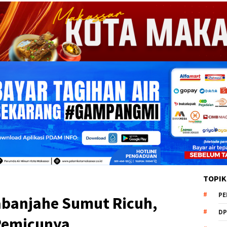
TOPIK
PE
Kabanjahe Sumut Ricuh,
DP
Pemicunya