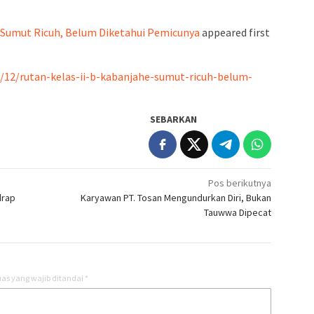
e Sumut Ricuh, Belum Diketahui Pemicunya
appeared first
2/12/rutan-kelas-ii-b-kabanjahe-sumut-ricuh-belum-
SEBARKAN
Pos berikutnya
drap
Karyawan PT. Tosan Mengundurkan Diri, Bukan
Tauwwa Dipecat
as yang wajib ditandai
*