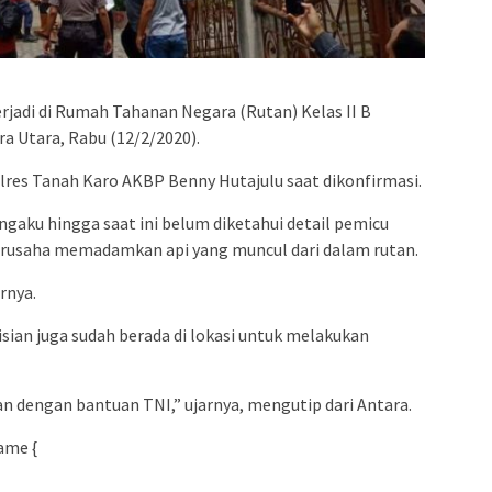
admin s
situs ju
bonus s
pakar p
erjadi di Rumah Tahanan Negara (Rutan) Kelas II B
prediks
a Utara, Rabu (12/2/2020).
polres Tanah Karo AKBP Benny Hutajulu saat dikonfirmasi.
gaku hingga saat ini belum diketahui detail pemicu
erusaha memadamkan api yang muncul dari dalam rutan.
rnya.
isian juga sudah berada di lokasi untuk melakukan
n dengan bantuan TNI,” ujarnya, mengutip dari Antara.
ame {