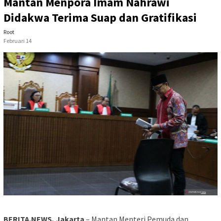
Mantan Menpora Imam Nahrawi
Didakwa Terima Suap dan Gratifikasi
Root
Februari 14
BERITA.NEWS, Jakarta
– Mantan Menteri Pemuda dan