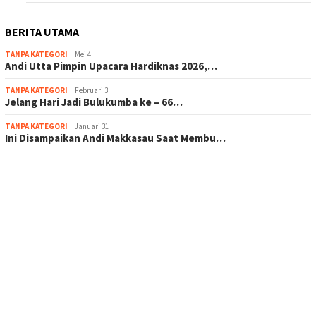
BERITA UTAMA
TANPA KATEGORI
Mei 4
Andi Utta Pimpin Upacara Hardiknas 2026,…
TANPA KATEGORI
Februari 3
Jelang Hari Jadi Bulukumba ke – 66…
TANPA KATEGORI
Januari 31
Ini Disampaikan Andi Makkasau Saat Membu…
scatter hitam mahjong rekomendasi
maxwin slot online
pola rumus slot gacor
admin slot gacor
situs judi online
bonus scatter hitam mahjong
pakar pola gacor slot online
prediksi juara taruhan bola