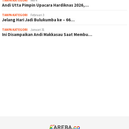
TANPA KATEGORI
Mei 4
Andi Utta Pimpin Upacara Hardiknas 2026,…
TANPA KATEGORI
Februari 3
Jelang Hari Jadi Bulukumba ke – 66…
TANPA KATEGORI
Januari 31
Ini Disampaikan Andi Makkasau Saat Membu…
scatter hitam mahjong rekomendasi
maxwin slot online
pola rumus slot gacor
admin slot gacor
situs judi online
bonus scatter hitam mahjong
pakar pola gacor slot online
prediksi juara taruhan bola