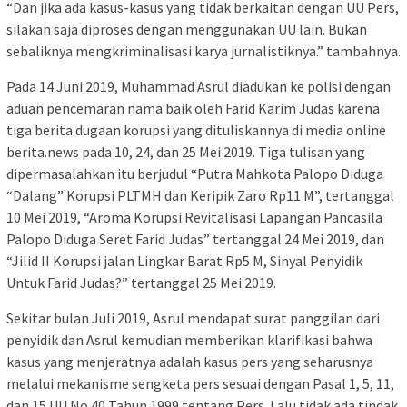
“Dan jika ada kasus-kasus yang tidak berkaitan dengan UU Pers,
silakan saja diproses dengan menggunakan UU lain. Bukan
sebaliknya mengkriminalisasi karya jurnalistiknya.” tambahnya.
Pada 14 Juni 2019, Muhammad Asrul diadukan ke polisi dengan
aduan pencemaran nama baik oleh Farid Karim Judas karena
tiga berita dugaan korupsi yang dituliskannya di media online
berita.news pada 10, 24, dan 25 Mei 2019. Tiga tulisan yang
dipermasalahkan itu berjudul “Putra Mahkota Palopo Diduga
“Dalang” Korupsi PLTMH dan Keripik Zaro Rp11 M”, tertanggal
10 Mei 2019, “Aroma Korupsi Revitalisasi Lapangan Pancasila
Palopo Diduga Seret Farid Judas” tertanggal 24 Mei 2019, dan
“Jilid II Korupsi jalan Lingkar Barat Rp5 M, Sinyal Penyidik
Untuk Farid Judas?” tertanggal 25 Mei 2019.
Sekitar bulan Juli 2019, Asrul mendapat surat panggilan dari
penyidik dan Asrul kemudian memberikan klarifikasi bahwa
kasus yang menjeratnya adalah kasus pers yang seharusnya
melalui mekanisme sengketa pers sesuai dengan Pasal 1, 5, 11,
dan 15 UU No 40 Tahun 1999 tentang Pers. Lalu tidak ada tindak