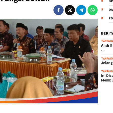
DP
DA
PD
BERIT
TANPA K
Andi U
…
TANPA K
Jelang
TANPA K
Ini Di
Memb
scatter
maxwin 
pola ru