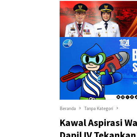
Beranda
Tanpa Kategori
Kawal Aspirasi Wa
Dapil IV Tekanka