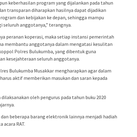
un keberhasilan program yang dijalankan pada tahun
r dan transparan diharapkan hasilnya dapat dijadikan
program dan kebijakan ke depan, sehingga mampu
 seluruh anggotanya,” terangnya.
gnya peranan koperasi, maka setiap instansi pemerintah
una membantu anggotanya dalam mengatasi kesulitan
koppol Polres Bulukumba, yang dibentuk guna
n kesejahteraan seluruh anggotanya.
olres Bulukumba Musakkar mengharapkan agar dalam
 harus aktif memberikan masukan dan saran kepada
 dilaksanakan oleh pengurus pada tahun buku 2020
jarnya.
 dan beberapa barang elektronik lainnya menjadi hadiah
a acara RAT.