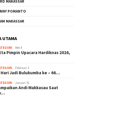
RD MAKASSAR
NNY POMANTO
AM MAKASSAR
A UTAMA
ATEGORI
Mei 4
tta Pimpin Upacara Hardiknas 2026,
ATEGORI
Februari 3
 Hari Jadi Bulukumba ke – 66…
ATEGORI
Januari 31
sampaikan Andi Makkasau Saat
u…
 hitam mahjong rekomendasi
slot online
mus slot gacor