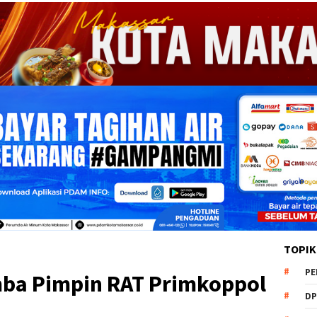
TOPIK
PE
ba Pimpin RAT Primkoppol
DP