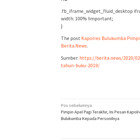
.fb_iframe_widget_fluid_desktop ifr
width: 100% !important;
}
The post
Kapolres Bulukumba Pimpi
Berita.News
.
Sumber:
https://berita.news/2020/
tahun-buku-2019/
Navigasi
Pos sebelumnya
Pimpin Apel Pagi Terakhir, Ini Pesan Kapol
pos
Bulukumba Kepada Personilnya