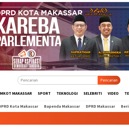
Pencarian
EMKOT MAKASSAR
SPORT
TEKNOLOGI
SELEBRITI
VIDEO
T
DPRD Kota Makassar
Bapenda Makassar
DPRD Makassar
Ber