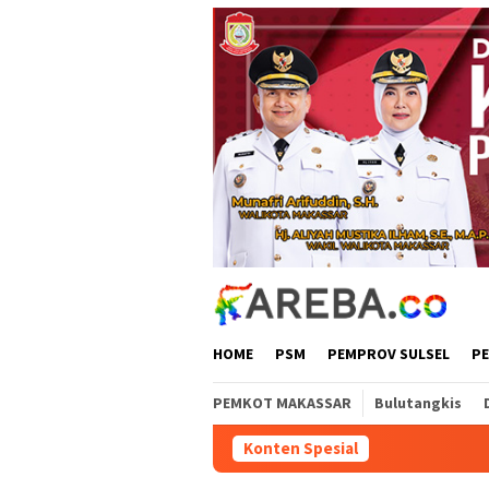
Loncat
ke
konten
HOME
PSM
PEMPROV SULSEL
P
PEMKOT MAKASSAR
Bulutangkis
Konten Spesial