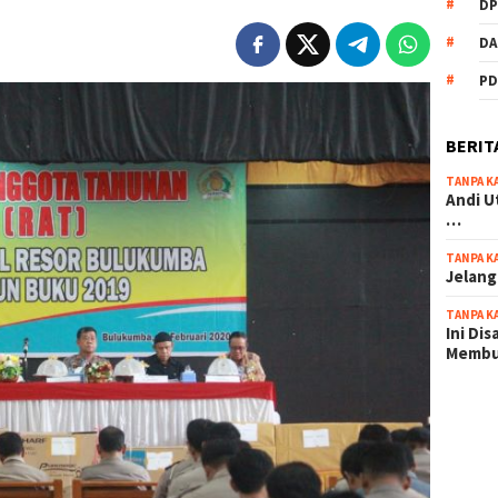
DP
DA
PD
BERIT
TANPA K
Andi U
…
TANPA K
Jelang
TANPA K
Ini Di
Memb
scatter
maxwin 
pola ru