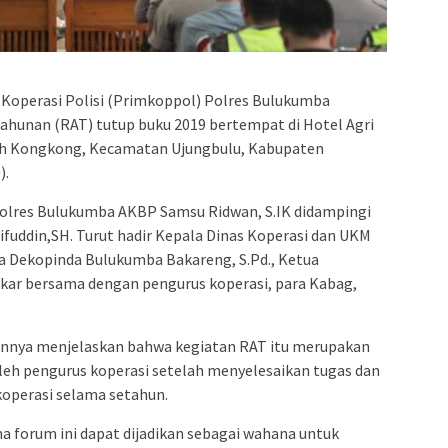
admin s
situs ju
bonus s
pakar p
 Koperasi Polisi (Primkoppol) Polres Bulukumba
prediks
hunan (RAT) tutup buku 2019 bertempat di Hotel Agri
ah Kongkong, Kecamatan Ujungbulu, Kabupaten
).
apolres Bulukumba AKBP Samsu Ridwan, S.IK didampingi
uddin,SH. Turut hadir Kepala Dinas Koperasi dan UKM
a Dekopinda Bulukumba Bakareng, S.Pd., Ketua
ar bersama dengan pengurus koperasi, para Kabag,
nnya menjelaskan bahwa kegiatan RAT itu merupakan
leh pengurus koperasi setelah menyelesaikan tugas dan
operasi selama setahun.
a forum ini dapat dijadikan sebagai wahana untuk