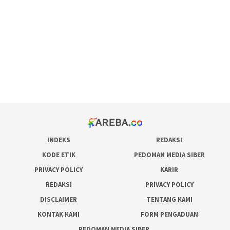
pola rumus slot gacor
admin slot gacor
situs judi online
bonus scatter hitam mahjong
pakar pola gacor slot online
prediksi juara taruhan bola
INDEKS
REDAKSI
KODE ETIK
PEDOMAN MEDIA SIBER
PRIVACY POLICY
KARIR
REDAKSI
PRIVACY POLICY
DISCLAIMER
TENTANG KAMI
KONTAK KAMI
FORM PENGADUAN
PEDOMAN MEDIA SIBER