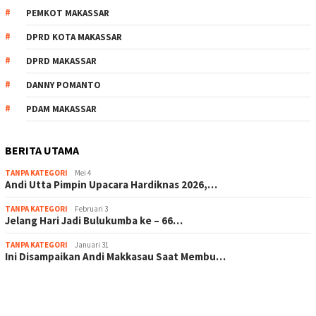
PEMKOT MAKASSAR
DPRD KOTA MAKASSAR
DPRD MAKASSAR
DANNY POMANTO
PDAM MAKASSAR
BERITA UTAMA
TANPA KATEGORI
Mei 4
Andi Utta Pimpin Upacara Hardiknas 2026,…
TANPA KATEGORI
Februari 3
Jelang Hari Jadi Bulukumba ke – 66…
TANPA KATEGORI
Januari 31
Ini Disampaikan Andi Makkasau Saat Membu…
scatter hitam mahjong rekomendasi
maxwin slot online