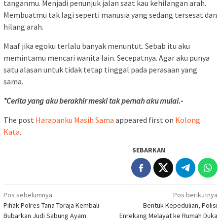
tanganmu. Menjadi penunjuk jalan saat kau kehilangan arah.
Membuatmu tak lagi seperti manusia yang sedang tersesat dan
hilang arah.
Maaf jika egoku terlalu banyak menuntut. Sebab itu aku
memintamu mencari wanita lain. Secepatnya. Agar aku punya
satu alasan untuk tidak tetap tinggal pada perasaan yang
sama.
*Cerita yang aku berakhir meski tak pernah aku mulai.-
The post
Harapanku Masih Sama
appeared first on
Kolong
Kata
.
SEBARKAN
Navigasi
Pos sebelumnya
Pos berikutnya
Pihak Polres Tana Toraja Kembali
Bentuk Kepedulian, Polisi
pos
Bubarkan Judi Sabung Ayam
Enrekang Melayat ke Rumah Duka