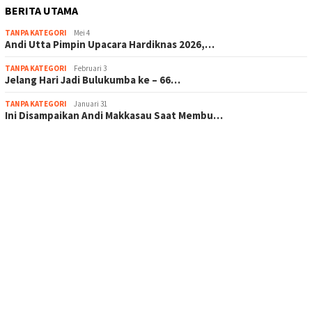
BERITA UTAMA
TANPA KATEGORI
Mei 4
Andi Utta Pimpin Upacara Hardiknas 2026,…
TANPA KATEGORI
Februari 3
Jelang Hari Jadi Bulukumba ke – 66…
TANPA KATEGORI
Januari 31
Ini Disampaikan Andi Makkasau Saat Membu…
scatter hitam mahjong rekomendasi
maxwin slot online
pola rumus slot gacor
admin slot gacor
situs judi online
bonus scatter hitam mahjong
pakar pola gacor slot online
prediksi juara taruhan bola