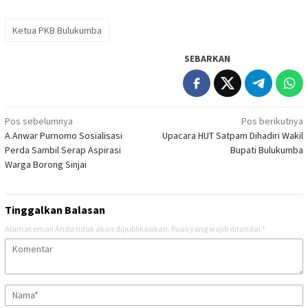
Ketua PKB Bulukumba
SEBARKAN
Navigasi
Pos sebelumnya
Pos berikutnya
A.Anwar Purnomo Sosialisasi
Upacara HUT Satpam Dihadiri Wakil
pos
Perda Sambil Serap Aspirasi
Bupati Bulukumba
Warga Borong Sinjai
Tinggalkan Balasan
Alamat email Anda tidak akan dipublikasikan.
Ruas yang wajib ditandai
*