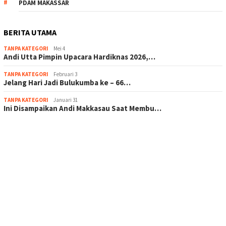
PDAM MAKASSAR
BERITA UTAMA
TANPA KATEGORI
Mei 4
Andi Utta Pimpin Upacara Hardiknas 2026,…
TANPA KATEGORI
Februari 3
Jelang Hari Jadi Bulukumba ke – 66…
TANPA KATEGORI
Januari 31
Ini Disampaikan Andi Makkasau Saat Membu…
scatter hitam mahjong rekomendasi
maxwin slot online
pola rumus slot gacor
admin slot gacor
situs judi online
bonus scatter hitam mahjong
pakar pola gacor slot online