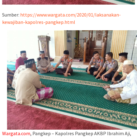
Sumber:
https://www.wargata.com/2020/01/laksanakan-
kewajiban-kapolres-pangkep.html
Wargata.com
, Pangkep – Kapolres Pangkep AKBP Ibrahim Aji,