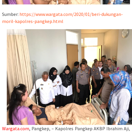
Sumber:
https://www.wargata.com/2020/01/beri-dukungan-
moril-kapolres-pangkep.html
Wargata.com
, Pangkep, – Kapolres Pangkep AKBP Ibrahim Aji,