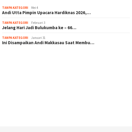
TANPA KATEGORI
Mei 4
Andi Utta Pimpin Upacara Hardiknas 2026,…
TANPA KATEGORI
Februari 3
Jelang Hari Jadi Bulukumba ke – 66…
TANPA KATEGORI
Januari 31
Ini Disampaikan Andi Makkasau Saat Membu…
scatter hitam mahjong rekomendasi
maxwin slot online
pola rumus slot gacor
admin slot gacor
situs judi online
bonus scatter hitam mahjong
pakar pola gacor slot online
prediksi juara taruhan bola