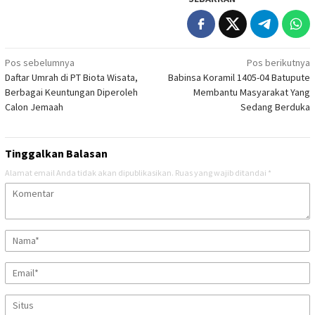
Navigasi
Pos sebelumnya
Pos berikutnya
Daftar Umrah di PT Biota Wisata,
Babinsa Koramil 1405-04 Batupute
pos
Berbagai Keuntungan Diperoleh
Membantu Masyarakat Yang
Calon Jemaah
Sedang Berduka
Tinggalkan Balasan
Alamat email Anda tidak akan dipublikasikan.
Ruas yang wajib ditandai
*