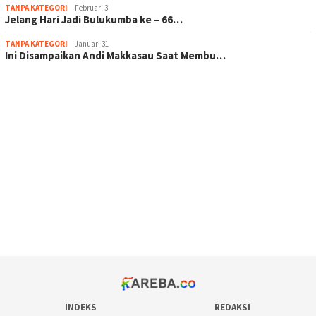
TANPA KATEGORI
Februari 3
Jelang Hari Jadi Bulukumba ke – 66…
TANPA KATEGORI
Januari 31
Ini Disampaikan Andi Makkasau Saat Membu…
scatter hitam mahjong rekomendasi
maxwin slot online
pola rumus slot gacor
admin slot gacor
situs judi online
bonus scatter hitam mahjong
pakar pola gacor slot online
prediksi juara taruhan bola
INDEKS
REDAKSI