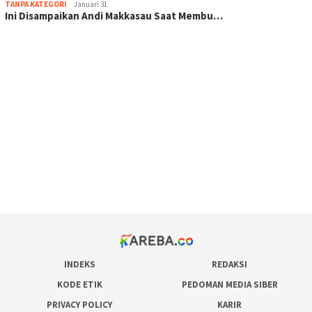
TANPA KATEGORI
Januari 31
Ini Disampaikan Andi Makkasau Saat Membu…
scatter hitam mahjong rekomendasi
maxwin slot online
pola rumus slot gacor
admin slot gacor
situs judi online
bonus scatter hitam mahjong
pakar pola gacor slot online
prediksi juara taruhan bola
INDEKS
REDAKSI
KODE ETIK
PEDOMAN MEDIA SIBER
PRIVACY POLICY
KARIR