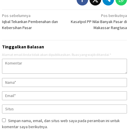
Navigasi
Pos sebelumnya
Pos berikutnya
Iqbal Tekankan Pembenahan dan
Kasatpol PP Nilai Banyak Pasar di
pos
Kebersihan Pasar
Makassar Rangtasa
Tinggalkan Balasan
Alamat email Anda tidak akan dipublikasikan.
Ruas yang wajib ditandai
*
Simpan nama, email, dan situs web saya pada peramban ini untuk
komentar saya berikutnya.