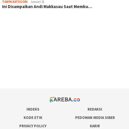
TANPA KATEGORI
Januari 31
Ini Disampaikan Andi Makkasau Saat Membu…
scatter hitam mahjong rekomendasi
maxwin slot online
pola rumus slot gacor
admin slot gacor
situs judi online
bonus scatter hitam mahjong
pakar pola gacor slot online
prediksi juara taruhan bola
INDEKS
REDAKSI
KODE ETIK
PEDOMAN MEDIA SIBER
PRIVACY POLICY
KARIR