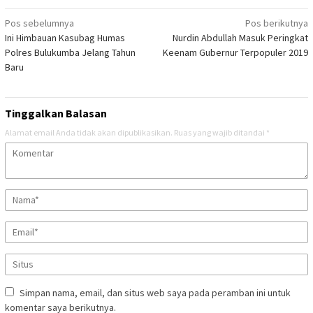
Navigasi
Pos sebelumnya
Pos berikutnya
Ini Himbauan Kasubag Humas
Nurdin Abdullah Masuk Peringkat
pos
Polres Bulukumba Jelang Tahun
Keenam Gubernur Terpopuler 2019
Baru
Tinggalkan Balasan
Alamat email Anda tidak akan dipublikasikan.
Ruas yang wajib ditandai
*
Simpan nama, email, dan situs web saya pada peramban ini untuk
komentar saya berikutnya.