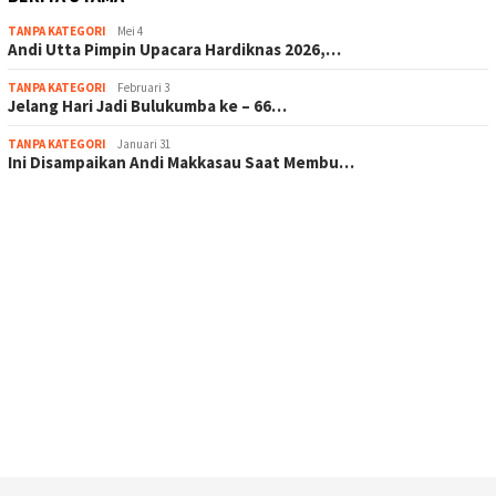
TANPA KATEGORI
Mei 4
Andi Utta Pimpin Upacara Hardiknas 2026,…
TANPA KATEGORI
Februari 3
Jelang Hari Jadi Bulukumba ke – 66…
TANPA KATEGORI
Januari 31
Ini Disampaikan Andi Makkasau Saat Membu…
scatter hitam mahjong rekomendasi
maxwin slot online
pola rumus slot gacor
admin slot gacor
situs judi online
bonus scatter hitam mahjong
pakar pola gacor slot online
prediksi juara taruhan bola