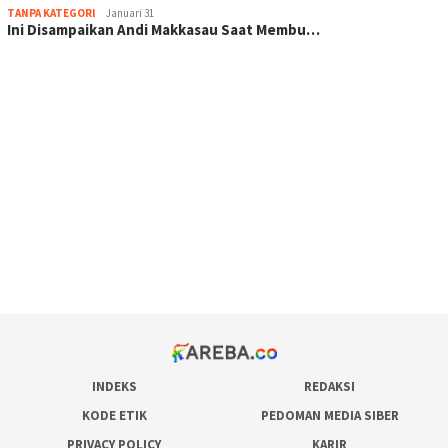
TANPA KATEGORI
Januari 31
Ini Disampaikan Andi Makkasau Saat Membu…
scatter hitam mahjong rekomendasi
maxwin slot online
pola rumus slot gacor
admin slot gacor
situs judi online
bonus scatter hitam mahjong
pakar pola gacor slot online
prediksi juara taruhan bola
INDEKS
REDAKSI
KODE ETIK
PEDOMAN MEDIA SIBER
PRIVACY POLICY
KARIR