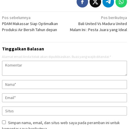
Navigasi
Pos sebelumnya
Pos berikutnya
PDAM Makassar Siap Optimalkan
Bali United Vs Madura United
pos
Produksi Air Bersih Tahun depan
Malam Ini : Pesta Juara yang Ideal
Tinggalkan Balasan
Alamat email Anda tidak akan dipublikasikan.
Ruas yang wajib ditandai
*
Simpan nama, email, dan situs web saya pada peramban ini untuk
komentar saya berikutnya.