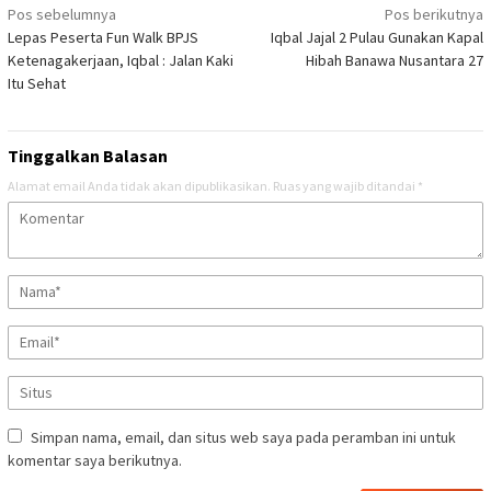
Navigasi
Pos sebelumnya
Pos berikutnya
Lepas Peserta Fun Walk BPJS
Iqbal Jajal 2 Pulau Gunakan Kapal
pos
Ketenagakerjaan, Iqbal : Jalan Kaki
Hibah Banawa Nusantara 27
Itu Sehat
Tinggalkan Balasan
Alamat email Anda tidak akan dipublikasikan.
Ruas yang wajib ditandai
*
Simpan nama, email, dan situs web saya pada peramban ini untuk
komentar saya berikutnya.