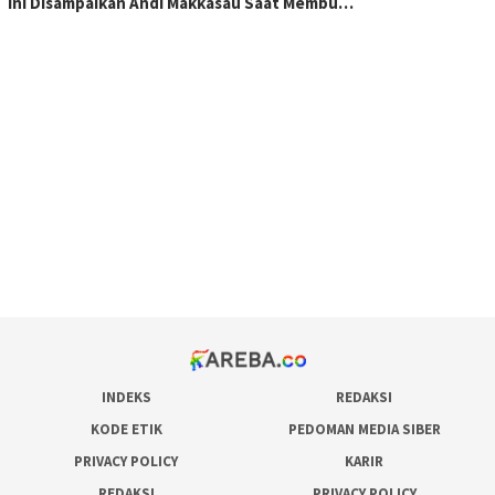
Ini Disampaikan Andi Makkasau Saat Membu…
scatter hitam mahjong rekomendasi
maxwin slot online
pola rumus slot gacor
admin slot gacor
situs judi online
bonus scatter hitam mahjong
pakar pola gacor slot online
prediksi juara taruhan bola
INDEKS
REDAKSI
KODE ETIK
PEDOMAN MEDIA SIBER
PRIVACY POLICY
KARIR
REDAKSI
PRIVACY POLICY