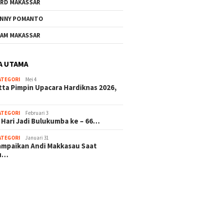
RD MAKASSAR
NNY POMANTO
AM MAKASSAR
A UTAMA
ATEGORI
Mei 4
tta Pimpin Upacara Hardiknas 2026,
ATEGORI
Februari 3
 Hari Jadi Bulukumba ke – 66…
ATEGORI
Januari 31
sampaikan Andi Makkasau Saat
u…
 hitam mahjong rekomendasi
slot online
mus slot gacor