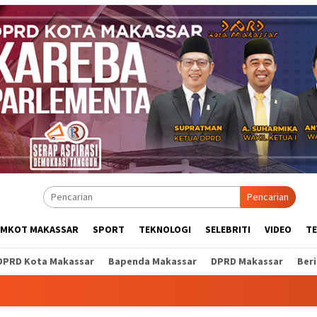
Pencarian
EMKOT MAKASSAR
SPORT
TEKNOLOGI
SELEBRITI
VIDEO
T
DPRD Kota Makassar
Bapenda Makassar
DPRD Makassar
Ber