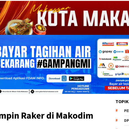
TOPIK
PE
mpin Raker di Makodim
DP