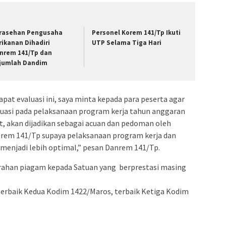
admin s
situs ju
bonus s
rasehan Pengusaha
Personel Korem 141/Tp Ikuti
pakar p
rikanan Dihadiri
UTP Selama Tiga Hari
nrem 141/Tp dan
prediks
jumlah Dandim
pat evaluasi ini, saya minta kepada para peserta agar
uasi pada pelaksanaan program kerja tahun anggaran
ut, akan dijadikan sebagai acuan dan pedoman oleh
Korem 141/Tp supaya pelaksanaan program kerja dan
menjadi lebih optimal,” pesan Danrem 141/Tp.
erahan piagam kepada Satuan yang berprestasi masing
erbaik Kedua Kodim 1422/Maros, terbaik Ketiga Kodim