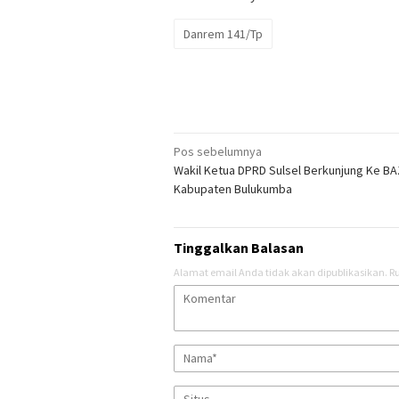
Danrem 141/Tp
Navigasi
Pos sebelumnya
Wakil Ketua DPRD Sulsel Berkunjung Ke B
pos
Kabupaten Bulukumba
Tinggalkan Balasan
Alamat email Anda tidak akan dipublikasikan.
Ru