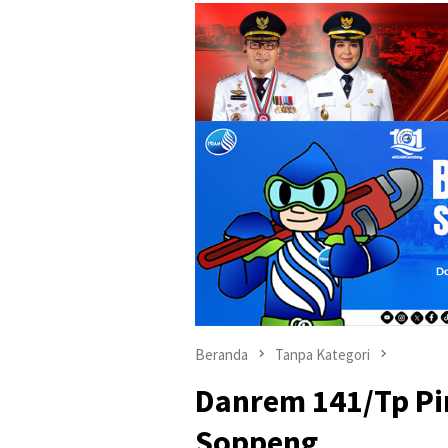
Beranda
Tanpa Kategori
Danrem 141/Tp Pi
Soppeng