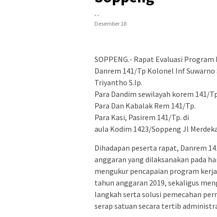
- -
Desember 18
SOPPENG.- Rapat Evaluasi Program K
Danrem 141/Tp Kolonel Inf Suwarno S
Triyantho S.Ip.
Para Dandim sewilayah korem 141/Tp
Para Dan Kabalak Rem 141/Tp.
Para Kasi, Pasirem 141/Tp. di
aula Kodim 1423/Soppeng Jl Merdeka
Dihadapan peserta rapat, Danrem 14
anggaran yang dilaksanakan pada hari
mengukur pencapaian program kerja 
tahun anggaran 2019, sekaligus me
langkah serta solusi pemecahan per
serap satuan secara tertib administr