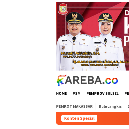
Loncat
ke
konten
HOME
PSM
PEMPROV SULSEL
P
PEMKOT MAKASSAR
Bulutangkis
Konten Spesial