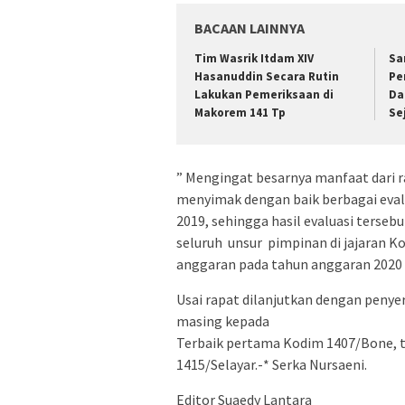
BACAAN LAINNYA
Tim Wasrik Itdam XIV
Sa
Hasanuddin Secara Rutin
Pe
Lakukan Pemeriksaan di
Da
Makorem 141 Tp
Se
” Mengingat besarnya manfaat dari ra
menyimak dengan baik berbagai eval
2019, sehingga hasil evaluasi terseb
seluruh unsur pimpinan di jajaran 
anggaran pada tahun anggaran 2020 
Usai rapat dilanjutkan dengan peny
masing kepada
Terbaik pertama Kodim 1407/Bone, t
1415/Selayar.-* Serka Nursaeni.
Editor Suaedy Lantara