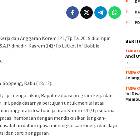
DP
DA
PD
erja dan Anggaran Korem 141/Tp Ta. 2019 dipimpin
BERIT
.A.P, dihadiri Kasrem 141/Tp Letkol Inf Bobbie
TANPA K
Andi U
.
…
TANPA K
Jelang
 Soppeng, Rabu (18/12).
TANPA K
Ini Di
1/Tp mengatakan, Rapat evaluasi program kerja dan
Memb
 ini, pada dasarnya bertujuan untuk menilai atau
dan anggaran di satuan jajaran Korem 141/Tp selama
scatter
ngatasi hambatan dengan mendiskusikan langkah-
maxwin 
masalahan dalam upaya meningkatkan kinerja dan daya
pola ru
asi dan tertib anggaran.