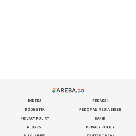
scatter hitam mahjong rekomendasi
maxwin slot online
pola rumus slot gacor
admin slot gacor
situs judi online
bonus scatter hitam mahjong
pakar pola gacor slot online
prediksi juara taruhan bola
INDEKS
REDAKSI
KODE ETIK
PEDOMAN MEDIA SIBER
PRIVACY POLICY
KARIR
REDAKSI
PRIVACY POLICY
DISCLAIMER
TENTANG KAMI