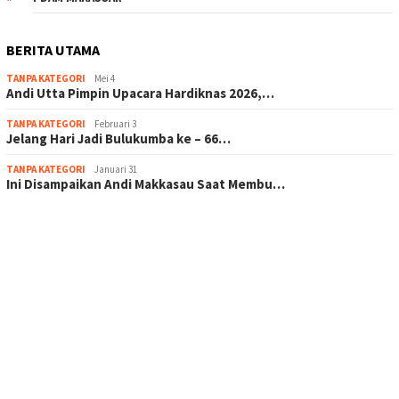
BERITA UTAMA
TANPA KATEGORI
Mei 4
Andi Utta Pimpin Upacara Hardiknas 2026,…
TANPA KATEGORI
Februari 3
Jelang Hari Jadi Bulukumba ke – 66…
TANPA KATEGORI
Januari 31
Ini Disampaikan Andi Makkasau Saat Membu…
scatter hitam mahjong rekomendasi
maxwin slot online
pola rumus slot gacor
admin slot gacor
situs judi online
bonus scatter hitam mahjong
pakar pola gacor slot online